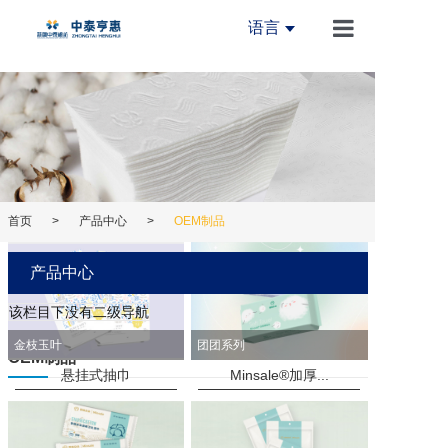
语言
首页
关于我们
新闻中心
产品中心
首页
>
产品中心
>
OEM制品
创新中心
产品中心
设备中心
该栏目下没有二级导航
加入我们
金枝玉叶
团团系列
OEM制品
联系我们
悬挂式抽巾
Minsale®加厚...