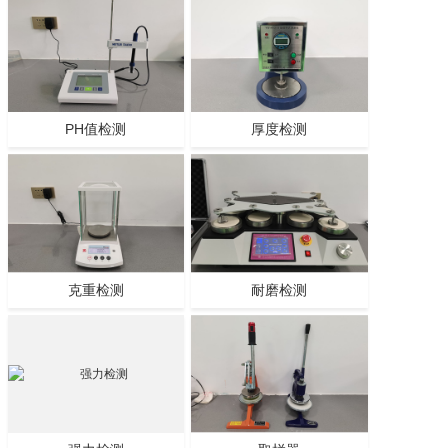
PH值检测
厚度检测
克重检测
耐磨检测