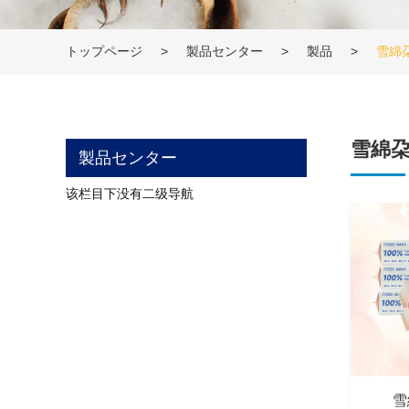
トップページ
>
製品センター
>
製品
>
雪綿
雪綿
製品センター
该栏目下没有二级导航
雪